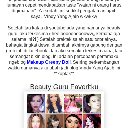
lumayan cepet mendapatkan taste "wajah ni orang harus
digimanain". Ya sudah, ini sedikit pengalaman ajaib
saya. Vindy Yang Ajaib wkwkkw
Setelah tau kalau di youtube ada yang namanya beauty
guru, aku terkesima ( heelooooooooooww,, kemana aja
selama ini?! ) Setelah praktek salah satu tutorialnya,
bahagia tingkat dewa, ditambah akhirnya gabung dengan
grub ibb di facebook, dan aku semakin terkesimaaaa, lalu
semangat bikin blog. Ini adalah percobaan pertamaku
ngeblog
Makeup Creepy Doll
. Seiring perkembangan
waktu namanya aku ubah jadi blog Vindy Yang Ajaib ini
**koplak**
Beauty Guru Favoritku