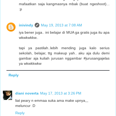
mafaatkan saja kangmasnya mbak (buat ngeshoot)...
:p
inivindy
May 19, 2013 at 7:08 AM
iya bener juga.. ini belajar di MUA ga gratis juga itu apa
wkwkwkkw..
tapi ya pastilah..lebih mending juga kalo serius
sekolah, belajar, ttg makeup yah.. aku aja dulu demi
gambar aja kuliah jurusan nggambar #jurusangajelas
ya wkwkkwkw
Reply
diani noverta
May 17, 2013 at 3:26 PM
liat peary n emmaa suka ama make upnya,,,
meluncur :D
Reply