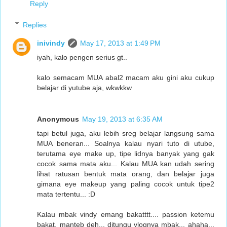
Reply
Replies
inivindy
May 17, 2013 at 1:49 PM
iyah, kalo pengen serius gt..
kalo semacam MUA abal2 macam aku gini aku cukup
belajar di yutube aja, wkwkkw
Anonymous
May 19, 2013 at 6:35 AM
tapi betul juga, aku lebih sreg belajar langsung sama
MUA beneran... Soalnya kalau nyari tuto di utube,
terutama eye make up, tipe lidnya banyak yang gak
cocok sama mata aku... Kalau MUA kan udah sering
lihat ratusan bentuk mata orang, dan belajar juga
gimana eye makeup yang paling cocok untuk tipe2
mata tertentu... :D
Kalau mbak vindy emang bakatttt.... passion ketemu
bakat, manteb deh... ditungu vlognya mbak... ahaha...