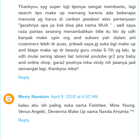
Thankyou syg super bgt tipsnya sangat membantu, lagi
search tips make up memang karena ada beberapa
manusia yg harus di carikan jawaban atas pertanyaan
"ijazahnya apa ya kok bisa pke nama MUA " , well saya
rasa pantas seseorg menambahkan tittle itu klo dy udh
banyak make upin org and sukses yah dalam arti
customers lebih dr puas, pribadi saya jg suka bgt make up
and blajar make up dr beauty guru mulai 6-7th yg lalu, tp
udh mulai sering absen liat tutorial youtube gr2 pny baby
and online shop, gara2 postnya mba vindy nih jiwanya jadi
semangat lagi, thankyou mba!!
Reply
Merry Namtarn
April 9, 2018 at 6:52 AM
kalau aku sih paling suka sama Feishlee, Mine Yeung,
Venus Angelic, Devienna Make Up sama Nanda Arsyinta ^^
Reply