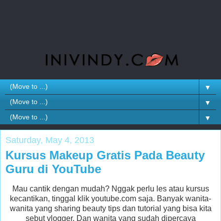
▼
▼
▼
Saturday, May 4, 2013
Kursus Makeup Gratis Pada Beauty
Guru di YouTube
Mau cantik dengan mudah? Nggak perlu les atau kursus
kecantikan, tinggal klik youtube.com saja. Banyak wanita-
wanita yang sharing beauty tips dan tutorial yang bisa kita
sebut vlogger. Dan wanita yang sudah dipercaya