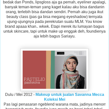
bedak dan Ponds, lipsgloss aja ga pernah, eyeliner apalagi,
banyak teman-teman yang kaget kalau aku bisa dandanin
orang, terlebih bisa dandan sendiri. Pernah aku juga ikut
beauty class (pas ga bisa megang eyeshadow) ternyata
ujung-ujungnya pada perekrutan suatu MLM. You know
brand apaaa khan.. wkwk. Etapi merek itu lumayan bagus
untuk skincare, tapi untuk make up enggak deh, foundienya
aja lebih bagus Sariayu.
Dulu / Mei 2012 -
Makeup untuk jualan Savanna Mecca
Koleksi Mei
Pas lagi penasaran ngeblend warana mata, jadinya menorr