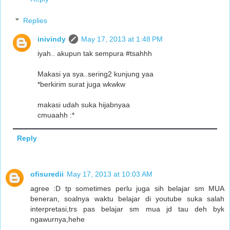
Replies
inivindy
May 17, 2013 at 1:48 PM
iyah.. akupun tak sempura #tsahhh
Makasi ya sya..sering2 kunjung yaa
*berkirim surat juga wkwkw
makasi udah suka hijabnyaa
cmuaahh :*
Reply
ofisuredii
May 17, 2013 at 10:03 AM
agree :D tp sometimes perlu juga sih belajar sm MUA
beneran, soalnya waktu belajar di youtube suka salah
interpretasi,trs pas belajar sm mua jd tau deh byk
ngawurnya,hehe