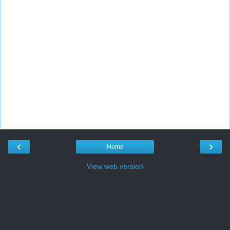
‹
›
Home
View web version