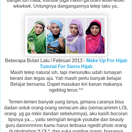
banget tuh mata, foundie juga masih ga brani tebel-tebel.
wkwkwk. Untungnya dangangannya tetep laku ya..
Beberapa Bulan Lalu / Februari 2013 -
Make Up For Hijab
Tutorial For Sierra Hijab
Masih tetep natural sih, tapi menurutku udah lumayan
berani dan tegas aja. Yah masih perlu banyak belajar.
Belajar bersama. Dapet masukan kiri kanan makanya
ngeblog terus ^^
Temen-temen banyak yang tanya, gimana caranya bisa
dadan untuk orang-orang semacam aku (semacammm LOL
orang yg ga mikir dandan sebelumnya), aku kasih bocoran
tipsnya ya..., yaitu seringlah tengok youtube dan beauty
guru dannnnnnnn kamu harus terbiasa ngedit photo orang
di photoshop *LOL*, dan suka gambar orang, biasanya