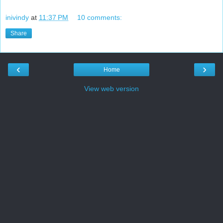
inivindy
at
11:37 PM
10 comments:
Share
‹
›
Home
View web version