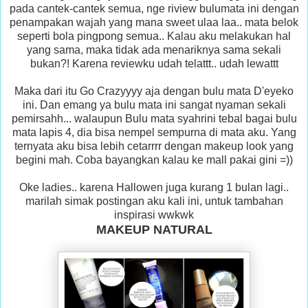
pada cantek-cantek semua, nge riview bulumata ini dengan
penampakan wajah yang mana sweet ulaa laa.. mata belok
seperti bola pingpong semua.. Kalau aku melakukan hal
yang sama, maka tidak ada menariknya sama sekali
bukan?! Karena reviewku udah telattt.. udah lewattt
Maka dari itu Go Crazyyyy aja dengan bulu mata D'eyeko
ini. Dan emang ya bulu mata ini sangat nyaman sekali
pemirsahh... walaupun Bulu mata syahrini tebal bagai bulu
mata lapis 4, dia bisa nempel sempurna di mata aku. Yang
ternyata aku bisa lebih cetarrrr dengan makeup look yang
begini mah. Coba bayangkan kalau ke mall pakai gini =))
Oke ladies.. karena Hallowen juga kurang 1 bulan lagi..
marilah simak postingan aku kali ini, untuk tambahan
inspirasi wwkwk
MAKEUP NATURAL