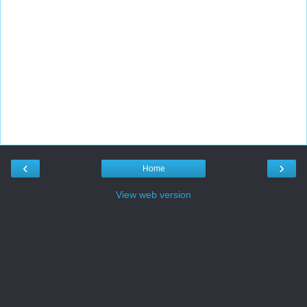
‹
›
Home
View web version