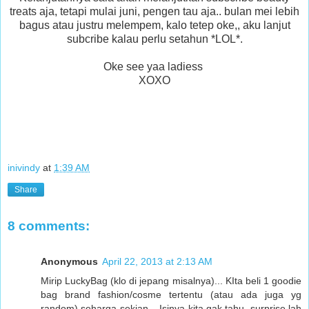
treats aja, tetapi mulai juni, pengen tau aja.. bulan mei lebih
bagus atau justru melempem, kalo tetep oke,, aku lanjut
subcribe kalau perlu setahun *LOL*.
Oke see yaa ladiess
XOXO
inivindy
at
1:39 AM
Share
8 comments:
Anonymous
April 22, 2013 at 2:13 AM
Mirip LuckyBag (klo di jepang misalnya)... KIta beli 1 goodie
bag brand fashion/cosme tertentu (atau ada juga yg
random) seharga sekian... Isinya kita gak tahu, surprise lah