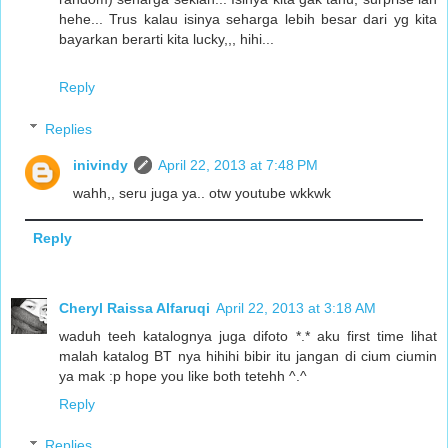
hehe... Trus kalau isinya seharga lebih besar dari yg kita
bayarkan berarti kita lucky,,, hihi...
Reply
Replies
inivindy
April 22, 2013 at 7:48 PM
wahh,, seru juga ya.. otw youtube wkkwk
Reply
Cheryl Raissa Alfaruqi
April 22, 2013 at 3:18 AM
waduh teeh katalognya juga difoto *.* aku first time lihat
malah katalog BT nya hihihi bibir itu jangan di cium ciumin
ya mak :p hope you like both tetehh ^.^
Reply
Replies