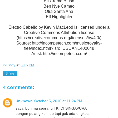
Elf Creme Blush
Ben Nye Cameo
Ofra Santa Ana
Elf Highlighter
Electro Cabello by Kevin MacLeod is licensed under a
Creative Commons Attribution license
(https://creativecommons.org/licenses/by/4.0/)
Source: http://incompetech.com/music/royalty-
free/index.html?isrc=USUAN1400048
Artist: http://incompetech.com/
inivindy
at
6:15 PM
Share
4 comments:
Unknown
October 5, 2016 at 11:24 PM
saya ibu irma seorang TKI DI SINGAPURA
pengen pulang ke indo tapi gak ada ongkos