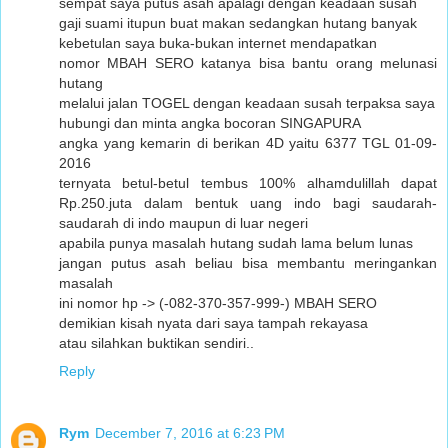
sempat saya putus asah apalagi dengan keadaan susah
gaji suami itupun buat makan sedangkan hutang banyak
kebetulan saya buka-bukan internet mendapatkan
nomor MBAH SERO katanya bisa bantu orang melunasi
hutang
melalui jalan TOGEL dengan keadaan susah terpaksa saya
hubungi dan minta angka bocoran SINGAPURA
angka yang kemarin di berikan 4D yaitu 6377 TGL 01-09-
2016
ternyata betul-betul tembus 100% alhamdulillah dapat
Rp.250.juta dalam bentuk uang indo bagi saudarah-
saudarah di indo maupun di luar negeri
apabila punya masalah hutang sudah lama belum lunas
jangan putus asah beliau bisa membantu meringankan
masalah
ini nomor hp -> (-082-370-357-999-) MBAH SERO
demikian kisah nyata dari saya tampah rekayasa
atau silahkan buktikan sendiri..
Reply
Rym
December 7, 2016 at 6:23 PM