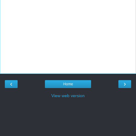
‹
›
Home
View web version